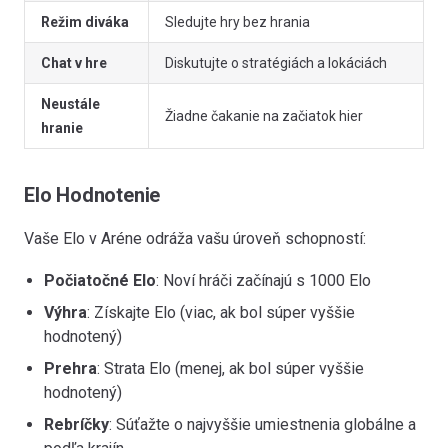
Režim diváka
Sledujte hry bez hrania
Chat v hre
Diskutujte o stratégiách a lokáciách
Neustále
Žiadne čakanie na začiatok hier
hranie
Elo Hodnotenie
Vaše Elo v Aréne odráža vašu úroveň schopností:
Počiatočné Elo
: Noví hráči začínajú s 1000 Elo
Výhra
: Získajte Elo (viac, ak bol súper vyššie
hodnotený)
Prehra
: Strata Elo (menej, ak bol súper vyššie
hodnotený)
Rebríčky
: Súťažte o najvyššie umiestnenia globálne a