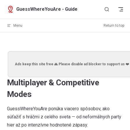
Skip to content
GuessWhereYouAre - Guide
Menu
Return to top
Ads keep this site free 🙏 Please disable ad blocker to support us ❤️
Multiplayer & Competitive
Modes
GuessWhereYouAre ponúka viacero spôsobov, ako
súťažiť s hráčmi z celého sveta — od neformálnych party
hier až po intenzívne hodnotené zápasy.