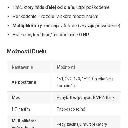
Hráč, ktorý háda
ďalej od cieľa
, utrpí poškodenie
Poškodenie = rozdiel v skóre medzi hráčmi
Multiplikátory
začínajú v 5. kole (zvyšujú poškodenie)
Hra končí, keď hráč/tím dosiahne
0 HP
Možnosti Duelu
Nastavenie
Možnosti
1v1, 2v2, 1v3, 1v100, akákoľvek
Veľkosť tímu
kombinácia
Mód
Pohyb, Bez pohybu, NMPZ, Blink
HP na tím
Prispôsobiteľné
Multiplikátor
Kedy začínajú multiplikátory
poškodenia