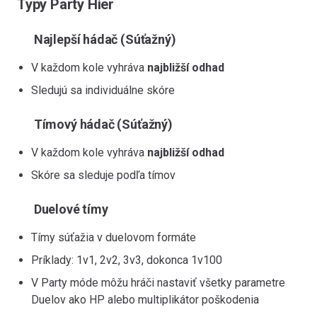
Typy Party Hier
Najlepší hádač (Súťažný)
V každom kole vyhráva
najbližší odhad
Sledujú sa individuálne skóre
Tímový hádač (Súťažný)
V každom kole vyhráva
najbližší odhad
Skóre sa sleduje podľa tímov
Duelové tímy
Tímy súťažia v duelovom formáte
Príklady: 1v1, 2v2, 3v3, dokonca 1v100
V Party móde môžu hráči nastaviť všetky parametre
Duelov ako HP alebo multiplikátor poškodenia