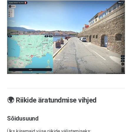
🌍 Riikide äratundmise vihjed
Sõidusuund
Üks kiiremaid viise riikide välistamiseks: