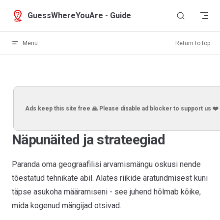
Skip to content
GuessWhereYouAre - Guide
Menu
Return to top
Ads keep this site free 🙏 Please disable ad blocker to support us ❤️
Näpunäited ja strateegiad
Paranda oma geograafilisi arvamismängu oskusi nende
tõestatud tehnikate abil. Alates riikide äratundmisest kuni
täpse asukoha määramiseni - see juhend hõlmab kõike,
mida kogenud mängijad otsivad.