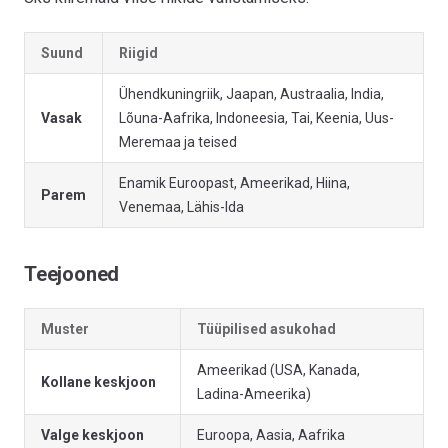
Suund
Riigid
Ühendkuningriik, Jaapan, Austraalia, India,
Vasak
Lõuna-Aafrika, Indoneesia, Tai, Keenia, Uus-
Meremaa ja teised
Enamik Euroopast, Ameerikad, Hiina,
Parem
Venemaa, Lähis-Ida
Teejooned
Muster
Tüüpilised asukohad
Ameerikad (USA, Kanada,
Kollane keskjoon
Ladina-Ameerika)
Valge keskjoon
Euroopa, Aasia, Aafrika