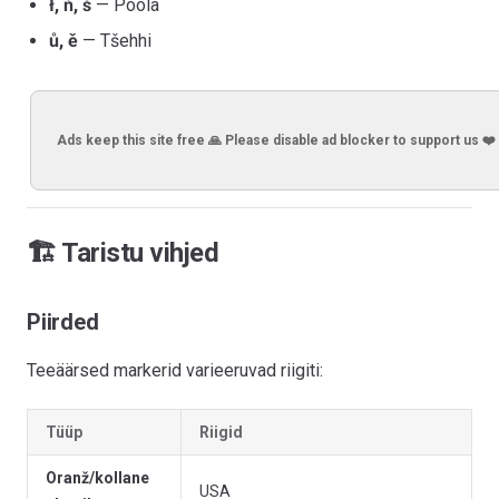
ł, ń, ś
— Poola
ů, ě
— Tšehhi
Ads keep this site free 🙏 Please disable ad blocker to support us ❤️
🏗️ Taristu vihjed
Piirded
Teeäärsed markerid varieeruvad riigiti:
Tüüp
Riigid
Oranž/kollane
USA