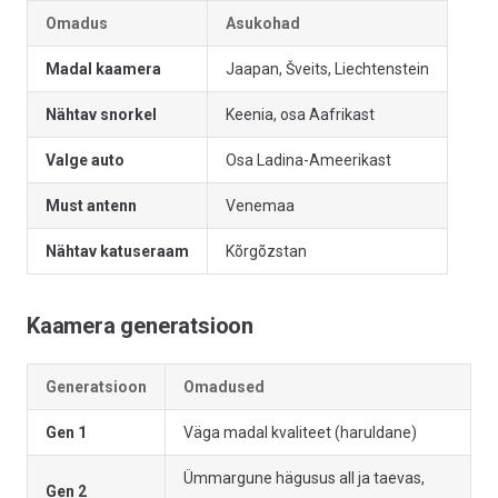
Omadus
Asukohad
Madal kaamera
Jaapan, Šveits, Liechtenstein
Nähtav snorkel
Keenia, osa Aafrikast
Valge auto
Osa Ladina-Ameerikast
Must antenn
Venemaa
Nähtav katuseraam
Kõrgõzstan
Kaamera generatsioon
Generatsioon
Omadused
Gen 1
Väga madal kvaliteet (haruldane)
Ümmargune hägusus all ja taevas,
Gen 2