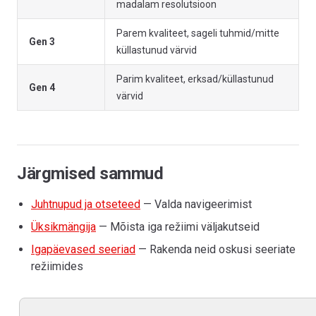
madalam resolutsioon
Parem kvaliteet, sageli tuhmid/mitte
Gen 3
küllastunud värvid
Parim kvaliteet, erksad/küllastunud
Gen 4
värvid
Järgmised sammud
Juhtnupud ja otseteed
— Valda navigeerimist
Üksikmängija
— Mõista iga režiimi väljakutseid
Igapäevased seeriad
— Rakenda neid oskusi seeriate
režiimides