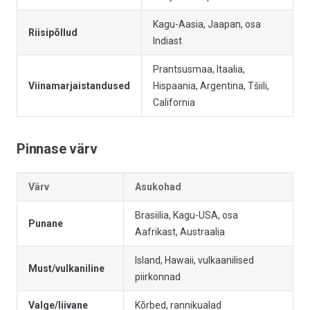
Kagu-Aasia, Jaapan, osa
Riisipõllud
Indiast
Prantsusmaa, Itaalia,
Viinamarjaistandused
Hispaania, Argentina, Tšiili,
California
Pinnase värv
Värv
Asukohad
Brasiilia, Kagu-USA, osa
Punane
Aafrikast, Austraalia
Island, Hawaii, vulkaanilised
Must/vulkaniline
piirkonnad
Valge/liivane
Kõrbed, rannikualad