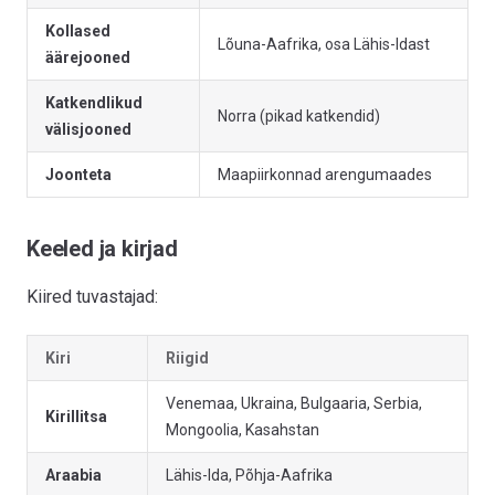
Kollased
Lõuna-Aafrika, osa Lähis-Idast
äärejooned
Katkendlikud
Norra (pikad katkendid)
välisjooned
Joonteta
Maapiirkonnad arengumaades
Keeled ja kirjad
Kiired tuvastajad:
Kiri
Riigid
Venemaa, Ukraina, Bulgaaria, Serbia,
Kirillitsa
Mongoolia, Kasahstan
Araabia
Lähis-Ida, Põhja-Aafrika