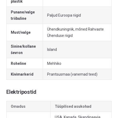
plastik
Punane/valge
Paljud Euroopa riigid
triibuline
Ühendkuningriik, mõned Rahvaste
Must/valge
Ühenduse riigid
Sinine/kollane
Island
ševron
Roheline
Mehhiko
Kivimarkerid
Prantsusmaa (vanemad teed)
Elektripostid
Omadus
Tüüpilised asukohad
USA, Kanada, Skandinaavia,