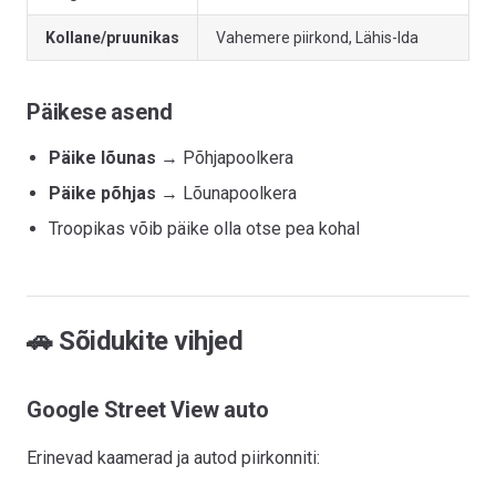
Kollane/pruunikas
Vahemere piirkond, Lähis-Ida
Päikese asend
Päike lõunas
→ Põhjapoolkera
Päike põhjas
→ Lõunapoolkera
Troopikas võib päike olla otse pea kohal
🚗 Sõidukite vihjed
Google Street View auto
Erinevad kaamerad ja autod piirkonniti: