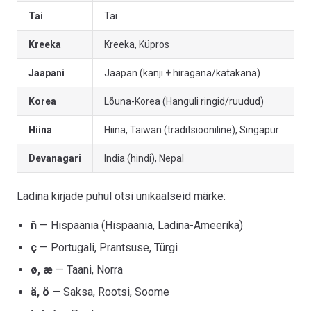
Tai
Tai
Kreeka
Kreeka, Küpros
Jaapani
Jaapan (kanji + hiragana/katakana)
Korea
Lõuna-Korea (Hanguli ringid/ruudud)
Hiina
Hiina, Taiwan (traditsiooniline), Singapur
Devanagari
India (hindi), Nepal
Ladina kirjade puhul otsi unikaalseid märke:
ñ
— Hispaania (Hispaania, Ladina-Ameerika)
ç
— Portugali, Prantsuse, Türgi
ø, æ
— Taani, Norra
ä, ö
— Saksa, Rootsi, Soome