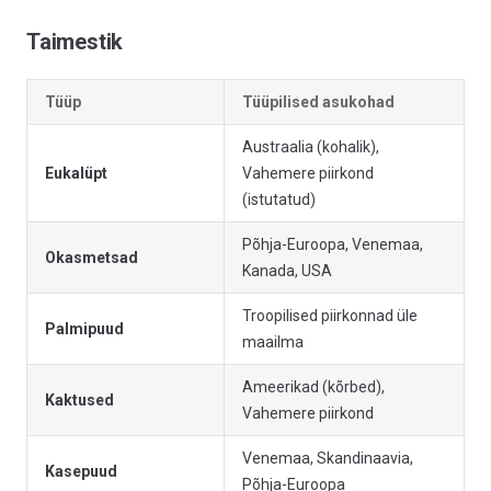
Taimestik
Tüüp
Tüüpilised asukohad
Austraalia (kohalik),
Eukalüpt
Vahemere piirkond
(istutatud)
Põhja-Euroopa, Venemaa,
Okasmetsad
Kanada, USA
Troopilised piirkonnad üle
Palmipuud
maailma
Ameerikad (kõrbed),
Kaktused
Vahemere piirkond
Venemaa, Skandinaavia,
Kasepuud
Põhja-Euroopa