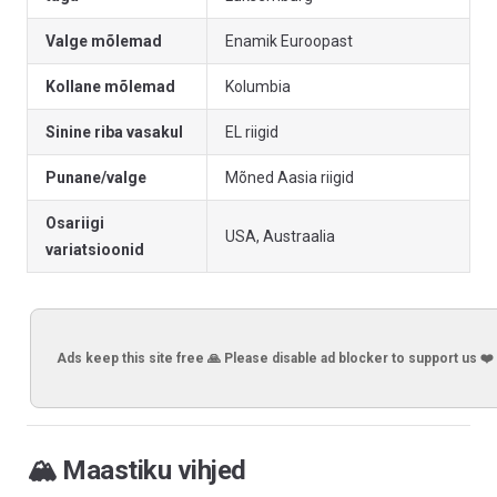
Valge mõlemad
Enamik Euroopast
Kollane mõlemad
Kolumbia
Sinine riba vasakul
EL riigid
Punane/valge
Mõned Aasia riigid
Osariigi
USA, Austraalia
variatsioonid
Ads keep this site free 🙏 Please disable ad blocker to support us ❤️
🏔️ Maastiku vihjed