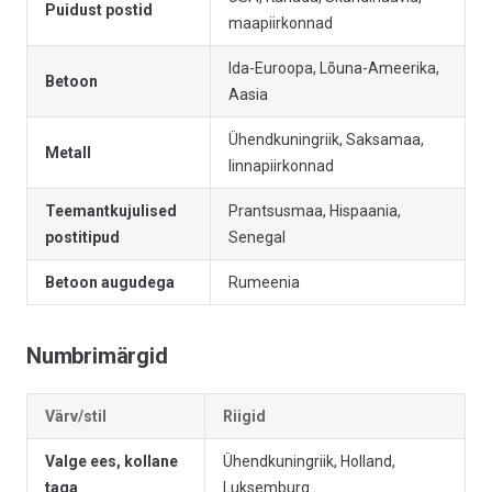
Puidust postid
maapiirkonnad
Ida-Euroopa, Lõuna-Ameerika,
Betoon
Aasia
Ühendkuningriik, Saksamaa,
Metall
linnapiirkonnad
Teemantkujulised
Prantsusmaa, Hispaania,
postitipud
Senegal
Betoon augudega
Rumeenia
Numbrimärgid
Värv/stil
Riigid
Valge ees, kollane
Ühendkuningriik, Holland,
taga
Luksemburg