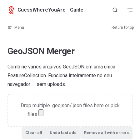
Skip to content
GuessWhereYouAre - Guide
Menu
Return to top
GeoJSON Merger
Combine vários arquivos GeoJSON em uma única
FeatureCollection. Funciona inteiramente no seu
navegador — sem uploads.
Drop multiple .geojson/.json files here or pick
files
Clear all
Undo last add
Remove all with errors