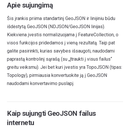
Apie sujungimą
Šis įrankis priima standartinį GeoJSON ir linijiniu būdu
išdėstytą GeoJSON (NDJSON/GeoJSON linijas).
Kiekviena įvestis normalizuojama į FeatureCollection, o
visos funkcijos pridedamos į vieną rezultatą. Taip pat
galite pasirinkti, kurias savybes išsaugoti, naudodami
paprastą kontrolinį sąrašą (su „Įtraukti į visus failus“
greitu veiksmu). Jei bet kuri įvestis yra TopoJSON (tipas:
Topology), pirmiausia konvertuokite ją į GeoJSON
naudodami konvertavimo puslapį.
Kaip sujungti GeoJSON failus
internetu