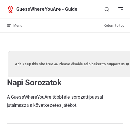
Skip to content
GuessWhereYouAre - Guide
Menu
Return to top
Ads keep this site free 🙏 Please disable ad blocker to support us ❤️
Napi Sorozatok
A GuessWhereYouAre többféle sorozattípussal
jutalmazza a következetes játékot.