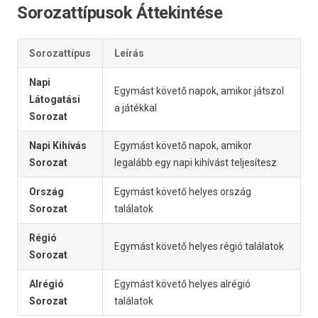
Sorozattípusok Áttekintése
Sorozattípus
Leírás
Napi
Egymást követő napok, amikor játszol
Látogatási
a játékkal
Sorozat
Napi Kihívás
Egymást követő napok, amikor
Sorozat
legalább egy napi kihívást teljesítesz
Ország
Egymást követő helyes ország
Sorozat
találatok
Régió
Egymást követő helyes régió találatok
Sorozat
Alrégió
Egymást követő helyes alrégió
Sorozat
találatok