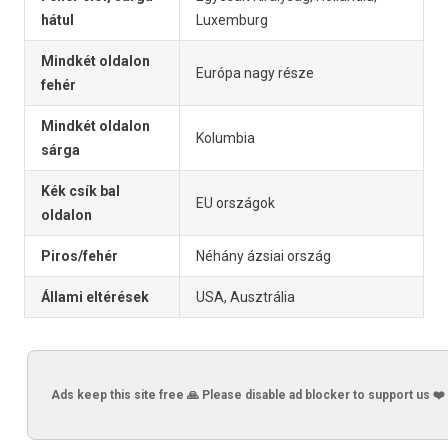
hátul
Luxemburg
Mindkét oldalon
Európa nagy része
fehér
Mindkét oldalon
Kolumbia
sárga
Kék csík bal
EU országok
oldalon
Piros/fehér
Néhány ázsiai ország
Állami eltérések
USA, Ausztrália
Ads keep this site free 🙏 Please disable ad blocker to support us ❤️