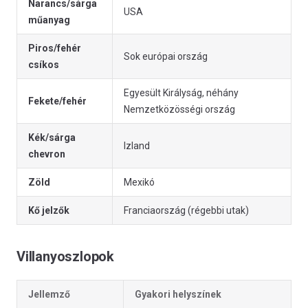
Narancs/sárga
USA
műanyag
Piros/fehér
Sok európai ország
csíkos
Egyesült Királyság, néhány
Fekete/fehér
Nemzetközösségi ország
Kék/sárga
Izland
chevron
Zöld
Mexikó
Kő jelzők
Franciaország (régebbi utak)
Villanyoszlopok
Jellemző
Gyakori helyszínek