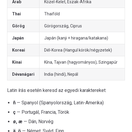
Arab
Közel-Kelet, Észak-Afrika
Thai
Thaiföld
Görög
Görögország, Ciprus
Japán
Japán (kanji + hiragana/katakana)
Koreai
Dél-Korea (Hangul körök/négyzetek)
Kínai
Kína, Tajvan (hagyományos), Szingapúr
Dévanágari
India (hindi), Nepál
Latin írás esetén keresd az egyedi karaktereket:
ñ
— Spanyol (Spanyolország, Latin-Amerika)
ç
— Portugál, Francia, Török
ø, æ
— Dán, Norvég
ä, ö
— Német, Svéd, Finn