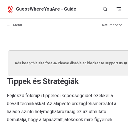
Skip to content
GuessWhereYouAre - Guide
Menu
Return to top
Ads keep this site free 🙏 Please disable ad blocker to support us ❤️
Tippek és Stratégiák
Fejleszd földrajzi tippelési képességeidet ezekkel a
bevált technikákkal. Az alapvető országfelismeréstől a
haladó szintű helymeghatározásig ez az útmutató
bemutatja, hogy a tapasztalt játékosok mire figyelnek.