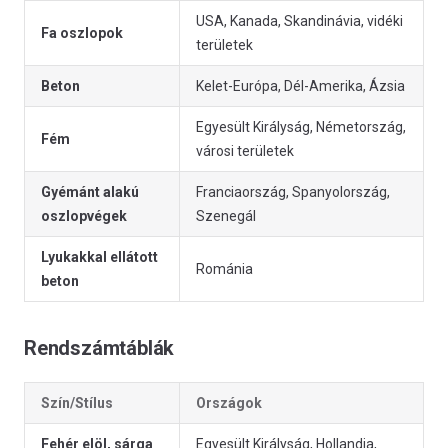
USA, Kanada, Skandinávia, vidéki
Fa oszlopok
területek
Beton
Kelet-Európa, Dél-Amerika, Ázsia
Egyesült Királyság, Németország,
Fém
városi területek
Gyémánt alakú
Franciaország, Spanyolország,
oszlopvégek
Szenegál
Lyukakkal ellátott
Románia
beton
Rendszámtáblák
Szín/Stílus
Országok
Fehér elöl, sárga
Egyesült Királyság, Hollandia,