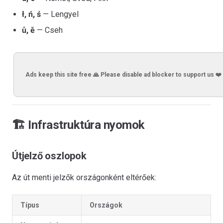
ł, ń, ś
— Lengyel
ů, ě
— Cseh
Ads keep this site free 🙏 Please disable ad blocker to support us ❤️
🏗️ Infrastruktúra nyomok
Útjelző oszlopok
Az út menti jelzők országonként eltérőek:
Típus
Országok