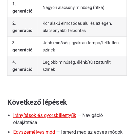
1.
Nagyon alacsony minőség (ritka)
generáció
2.
Kör alakú elmosódás alul és az égen,
generáció
alacsonyabb felbontás
3.
Jobb minőség, gyakran tompa/telítetlen
generáció
színek
4.
Legjobb minőség, élénk/túlszaturált
generáció
színek
Következő lépések
Irányítások és gyorsbillentyűk
— Navigáció
elsajátítása
Egyszemélyes mód
— Ismerd meg az egyes módok