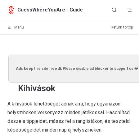
Skip to content
GuessWhereYouAre - Guide
Menu
Return to top
Ads keep this site free 🙏 Please disable ad blocker to support us ❤️
Kihívások
A kihívások lehetőséget adnak arra, hogy ugyanazon
helyszíneken versenyezz minden játékossal. Hasonlítsd
össze a tippjeidet, mássz fel a ranglistákon, és teszteld
képességeidet minden nap új helyszíneken.