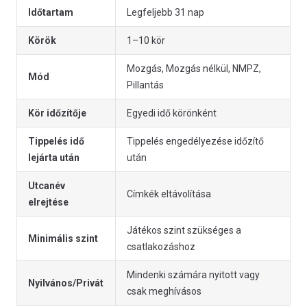
Időtartam
Legfeljebb 31 nap
Körök
1–10 kör
Mozgás, Mozgás nélkül, NMPZ,
Mód
Pillantás
Kör időzítője
Egyedi idő körönként
Tippelés idő
Tippelés engedélyezése időzítő
lejárta után
után
Utcanév
Címkék eltávolítása
elrejtése
Játékos szint szükséges a
Minimális szint
csatlakozáshoz
Mindenki számára nyitott vagy
Nyilvános/Privát
csak meghívásos