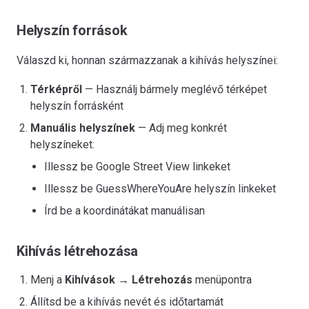
Helyszín források
Válaszd ki, honnan származzanak a kihívás helyszínei:
Térképről
— Használj bármely meglévő térképet
helyszín forrásként
Manuális helyszínek
— Adj meg konkrét
helyszíneket:
Illessz be Google Street View linkeket
Illessz be GuessWhereYouAre helyszín linkeket
Írd be a koordinátákat manuálisan
Kihívás létrehozása
Menj a
Kihívások
→
Létrehozás
menüpontra
Állítsd be a kihívás nevét és időtartamát