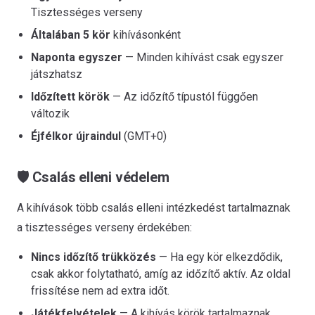
Tisztességes verseny
Általában 5 kör
kihívásonként
Naponta egyszer
— Minden kihívást csak egyszer
játszhatsz
Időzített körök
— Az időzítő típustól függően
változik
Éjfélkor újraindul
(GMT+0)
🛡️ Csalás elleni védelem
A kihívások több csalás elleni intézkedést tartalmaznak
a tisztességes verseny érdekében:
Nincs időzítő trükközés
— Ha egy kör elkezdődik,
csak akkor folytatható, amíg az időzítő aktív. Az oldal
frissítése nem ad extra időt.
Játékfelvételek
— A kihívás körök tartalmaznak