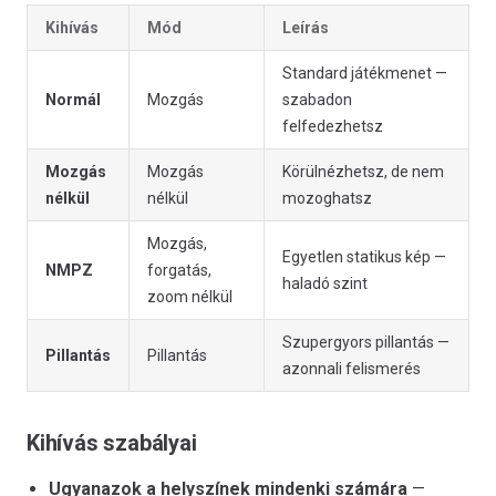
Kihívás
Mód
Leírás
Standard játékmenet —
Normál
Mozgás
szabadon
felfedezhetsz
Mozgás
Mozgás
Körülnézhetsz, de nem
nélkül
nélkül
mozoghatsz
Mozgás,
Egyetlen statikus kép —
NMPZ
forgatás,
haladó szint
zoom nélkül
Szupergyors pillantás —
Pillantás
Pillantás
azonnali felismerés
Kihívás szabályai
Ugyanazok a helyszínek mindenki számára
—