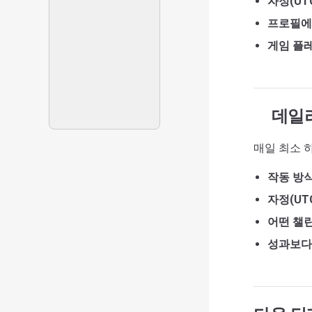
자정(UT
프로필에
게임 플
데일리
매일 최소 
작동 방
자정(UT
어떤 챌
성과보다