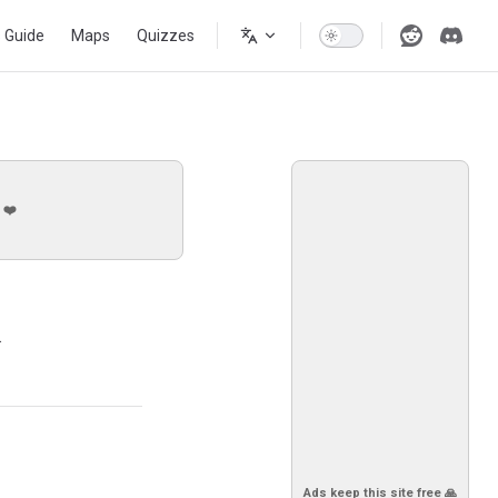
s Guide
Maps
Quizzes
 ❤️
.
Ads keep this site free 🙏