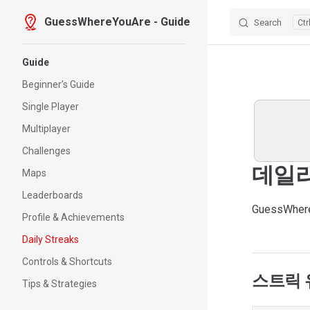
GuessWhereYouAre - Guide
Search
Skip to content
Sidebar Navigation
Guide
Beginner’s Guide
Single Player
Multiplayer
Challenges
데일리
Maps
Leaderboards
GuessWh
Profile & Achievements
Daily Streaks
Controls & Shortcuts
스트릭 
Tips & Strategies