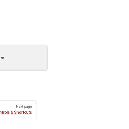
 ❤️
Next page
ntrols & Shortcuts