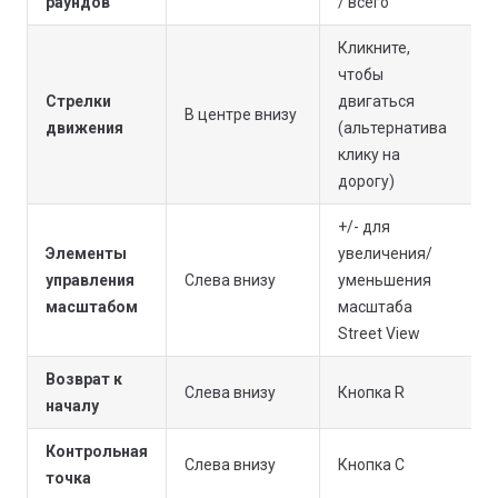
раундов
/ всего
Кликните,
чтобы
Стрелки
двигаться
В центре внизу
движения
(альтернатива
клику на
дорогу)
+/- для
Элементы
увеличения/
управления
Слева внизу
уменьшения
масштабом
масштаба
Street View
Возврат к
Слева внизу
Кнопка R
началу
Контрольная
Слева внизу
Кнопка C
точка