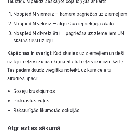
Taustiņš
N
palīdz saskaņot ceļa leņķus ar karti:
Nospied
N
vienreiz — kamera pagriežas uz ziemeļiem
Nospied
N
vēlreiz — atgriežas iepriekšējā skatā
Nospied
N
divreiz ātri — pagriežas uz ziemeļiem UN
skatās tieši uz leju
Kāpēc tas ir svarīgi
: Kad skaties uz ziemeļiem un tieši
uz leju, ceļa virziens ekrānā atbilst ceļa virzienam kartē.
Tas padara daudz vieglāku noteikt, uz kura ceļa tu
atrodies, īpaši:
Šoseju krustojumos
Piekrastes ceļos
Raksturīgās līkumotās sekcijās
Atgriezties sākumā