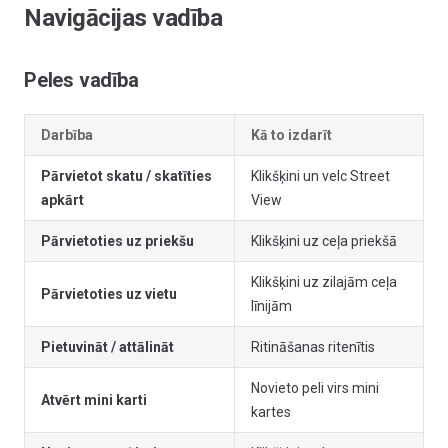
Navigācijas vadība
Peles vadība
Darbība
Kā to izdarīt
Pārvietot skatu / skatīties
Klikšķini un velc Street
apkārt
View
Pārvietoties uz priekšu
Klikšķini uz ceļa priekšā
Klikšķini uz zilajām ceļa
Pārvietoties uz vietu
līnijām
Pietuvināt / attālināt
Ritināšanas ritenītis
Novieto peli virs mini
Atvērt mini karti
kartes