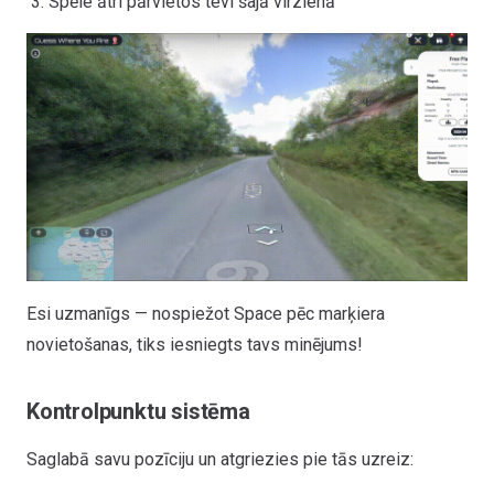
Spēle ātri pārvietos tevi šajā virzienā
Esi uzmanīgs — nospiežot Space pēc marķiera
novietošanas, tiks iesniegts tavs minējums!
Kontrolpunktu sistēma
Saglabā savu pozīciju un atgriezies pie tās uzreiz: