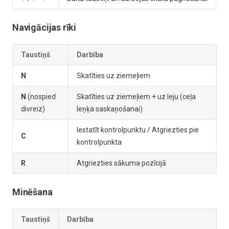
Navigācijas rīki
Taustiņš
Darbība
N
Skatīties uz ziemeļiem
N
(nospied
Skatīties uz ziemeļiem + uz leju (ceļa
divreiz)
leņķa saskaņošanai)
Iestatīt kontrolpunktu / Atgriezties pie
C
kontrolpunkta
R
Atgriezties sākuma pozīcijā
Minēšana
Taustiņš
Darbība