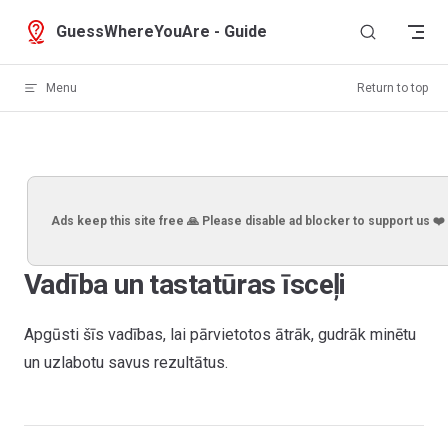
Skip to content
GuessWhereYouAre - Guide
Menu
Return to top
Ads keep this site free 🙏 Please disable ad blocker to support us ❤️
Vadība un tastatūras īsceļi
Apgūsti šīs vadības, lai pārvietotos ātrāk, gudrāk minētu
un uzlabotu savus rezultātus.