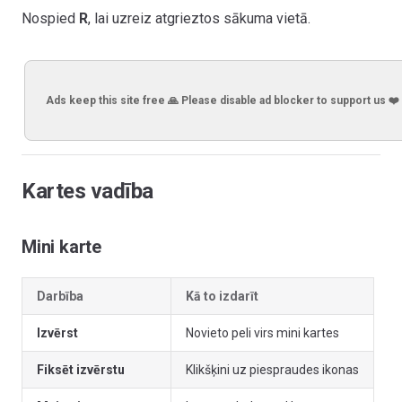
Nospied
R
, lai uzreiz atgrieztos sākuma vietā.
Ads keep this site free 🙏 Please disable ad blocker to support us ❤️
Kartes vadība
Mini karte
Darbība
Kā to izdarīt
Izvērst
Novieto peli virs mini kartes
Fiksēt izvērstu
Klikšķini uz piespraudes ikonas