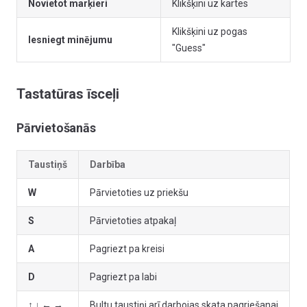
Novietot marķieri
Klikšķini uz kartes
Klikšķini uz pogas
Iesniegt minējumu
"Guess"
Tastatūras īsceļi
Pārvietošanās
Taustiņš
Darbība
W
Pārvietoties uz priekšu
S
Pārvietoties atpakaļ
A
Pagriezt pa kreisi
D
Pagriezt pa labi
↑ ↓ ← →
Bultu taustiņi arī darbojas skata pagriešanai