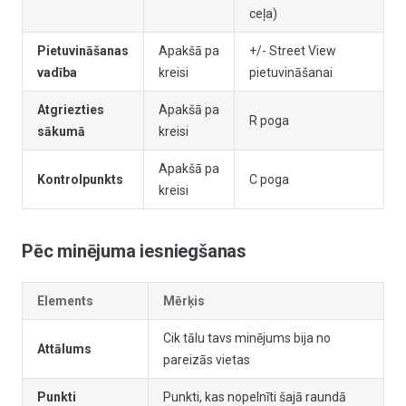
ceļa)
Pietuvināšanas
Apakšā pa
+/- Street View
vadība
kreisi
pietuvināšanai
Atgriezties
Apakšā pa
R poga
sākumā
kreisi
Apakšā pa
Kontrolpunkts
C poga
kreisi
Pēc minējuma iesniegšanas
Elements
Mērķis
Cik tālu tavs minējums bija no
Attālums
pareizās vietas
Punkti
Punkti, kas nopelnīti šajā raundā