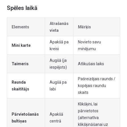
Spēles laikā
Atrašanās
Elements
Mērķis
vieta
Apakšā pa
Novieto savu
Mini karte
kreisi
minējumu
Augšā (ja
Taimeris
Atlikušais laiks
iespējots)
Pašreizējais raunds /
Raunda
Augšā pa
kopējais raundu
skaitītājs
labi
skaits
Klikšķini, lai
pārvietotos
Pārvietošanās
Apakšā
(alternatīva
bultiņas
centrā
klikšķināšanai uz