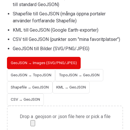
till standard GeoJSON)
Shapefile till GeoJSON (många öppna portaler
använder fortfarande Shapefile)
KML till GeoJSON (Google Earth-exporter)
CSV till GeoJSON (punkter som "mina favoritplatser")
GeoJSON till Bilder (SVG/PNG/JPEG)
GeoJSON → Images (SVG/PNG/JPEG)
GeoJSON → TopoJSON
TopoJSON → GeoJSON
Shapefile → GeoJSON
KML → GeoJSON
CSV → GeoJSON
Drop a .geojson or .json file here or pick a file