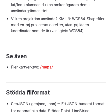
lat/lon-kolumner; du kan omkonfigurera dem i
användargränssnittet.
Vilken projektion används? KML är WGS84. Shapefiler
med en .prj projiceras därefter; utan .prj läses
koordinater som de är (vanligtvis WGS84).
Se även
Fler kartverktyg:
/maps/
Stödda filformat
GeoJSON (.geojson, .json) — Ett JSON-baserat format
för geografiska data. Stöder Point, LineString,