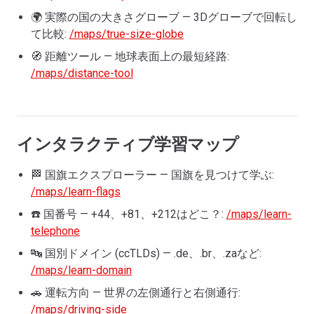
🌍 実際の国の大きさグローブ — 3Dグローブで回転し
て比較:
/maps/true-size-globe
🧭 距離ツール — 地球表面上の最短経路:
/maps/distance-tool
インタラクティブ学習マップ
🏁 国旗エクスプローラー — 国旗を見つけて学ぶ:
/maps/learn-flags
☎️ 国番号 — +44、+81、+212はどこ？:
/maps/learn-
telephone
🔤 国別ドメイン (ccTLDs) — .de、.br、.zaなど:
/maps/learn-domain
🚗 運転方向 — 世界の左側通行と右側通行:
/maps/driving-side