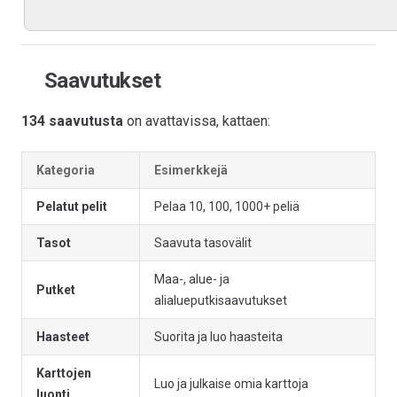
Saavutukset
134 saavutusta
on avattavissa, kattaen:
Kategoria
Esimerkkejä
Pelatut pelit
Pelaa 10, 100, 1000+ peliä
Tasot
Saavuta tasovälit
Maa-, alue- ja
Putket
alialueputkisaavutukset
Haasteet
Suorita ja luo haasteita
Karttojen
Luo ja julkaise omia karttoja
luonti