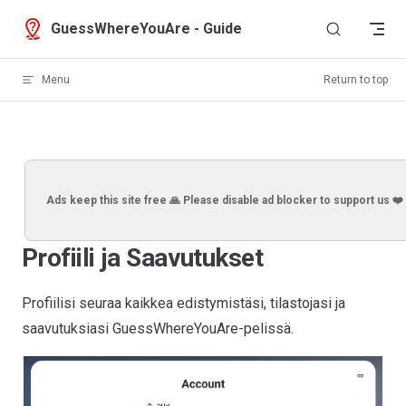
Skip to content
GuessWhereYouAre - Guide
Menu
Return to top
Ads keep this site free 🙏 Please disable ad blocker to support us ❤️
Profiili ja Saavutukset
Profiilisi seuraa kaikkea edistymistäsi, tilastojasi ja
saavutuksiasi GuessWhereYouAre-pelissä.