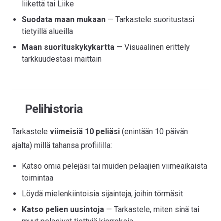
liikettä tai Liike
Suodata maan mukaan
— Tarkastele suoritustasi
tietyillä alueilla
Maan suorituskykykartta
— Visuaalinen erittely
tarkkuudestasi maittain
Pelihistoria
Tarkastele
viimeisiä 10 peliäsi
(enintään 10 päivän
ajalta) millä tahansa profiililla:
Katso omia pelejäsi tai muiden pelaajien viimeaikaista
toimintaa
Löydä mielenkiintoisia sijainteja, joihin törmäsit
Katso pelien uusintoja
— Tarkastele, miten sinä tai