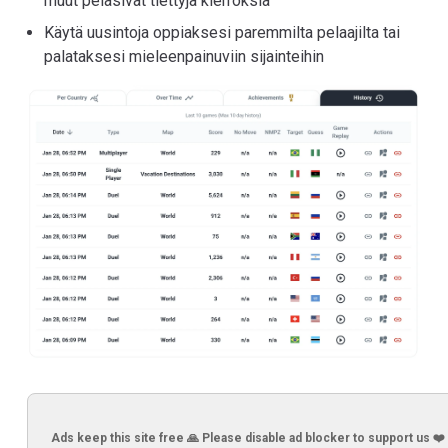
muut pelasivat tiettyjä kierroksia
Käytä uusintoja oppiaksesi paremmilta pelaajilta tai
palataksesi mieleenpainuviin sijainteihin
Ads keep this site free 🙏 Please disable ad blocker to support us ❤️