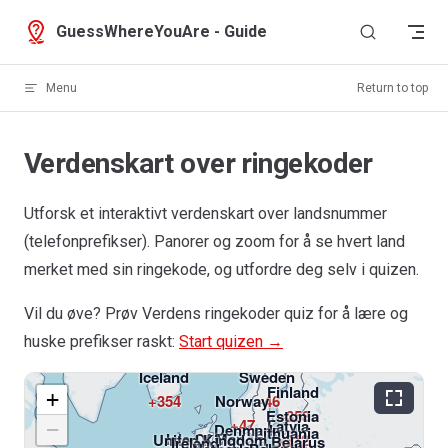
Skip to content
GuessWhereYouAre - Guide
Menu
Return to top
Verdenskart over ringekoder
Utforsk et interaktivt verdenskart over landsnummer
(telefonprefikser). Panorer og zoom for å se hvert land
merket med sin ringekode, og utfordre deg selv i quizen.
Greenland
Vil du øve? Prøv Verdens ringekoder quiz for å lære og
+299
huske prefikser raskt:
Start quizen →
Iceland
Sweden
Finland
Rus
+
+354
Norway
+46
Estonia
+358
+47
Latvia
−
Denmark
Lithuania
Isle Of Man
United Kingdom
+372
Belarus
Ireland