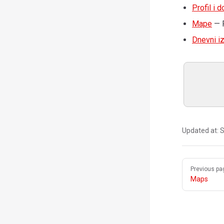
Profil i 
Mape
— P
Dnevni i
Updated at:
S
Pager
Previous pa
Maps