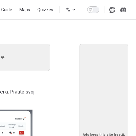
s Guide
Maps
Quizzes
 ❤️
dera
. Pratite svoj
Ads keep this site free 🙏