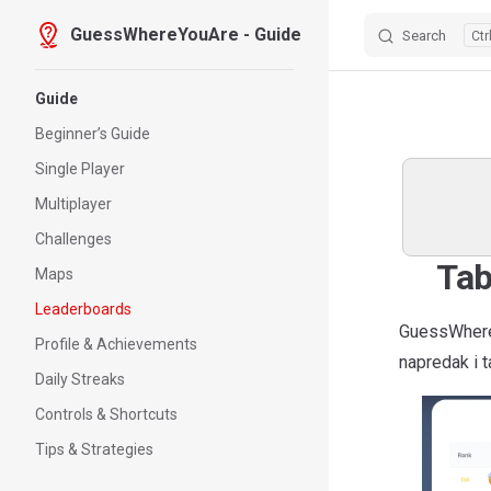
GuessWhereYouAre - Guide
Search
Skip to content
Sidebar Navigation
Guide
Beginner’s Guide
Single Player
Multiplayer
Challenges
Tabe
Maps
Leaderboards
GuessWher
Profile & Achievements
napredak i t
Daily Streaks
Controls & Shortcuts
Tips & Strategies