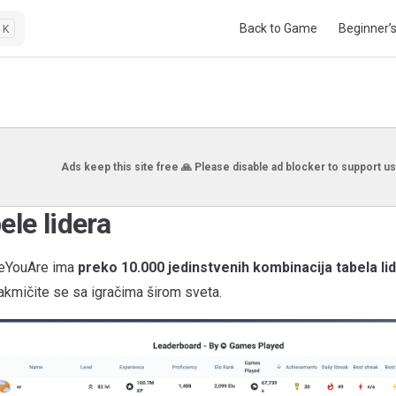
Main Navigation
Back to Game
Beginner’
K
Ads keep this site free 🙏 Please disable ad blocker to support us
le lidera
eYouAre ima
preko 10.000 jedinstvenih kombinacija tabela li
akmičite se sa igračima širom sveta.