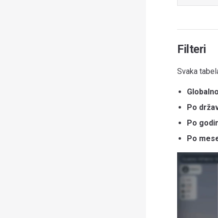
Filteri
Svaka tabela
Globaln
Po držav
Po godin
Po mes