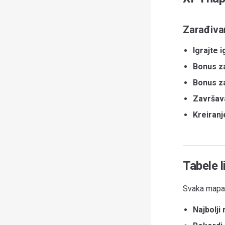
Zarađiva
Igrajte i
Bonus z
Bonus za
Završav
Kreiranj
Tabele 
Svaka mapa 
Najbolji 