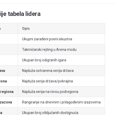
je tabela lidera
a
Opis
P
Ukupni zarađeni poeni iskustva
Takmičarski rejting u Arena modu
Ukupan broj odigranih igara
ava
Najduža ostvarena serija država
giona
Najduža serija država/pokrajina
dregiona
Najduža serija na nivou podregiona
 izazova
Rangiranje na dnevnim i prilagođenim izazovima
ća
Ukupan broj otključanih dostignuća