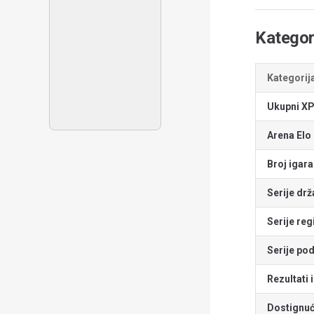
Kategori
Kategorij
Ukupni X
Arena Elo
Broj igara
Serije drž
Serije re
Serije po
Rezultati
Dostignu