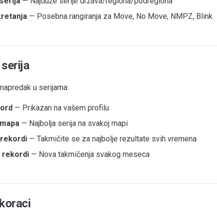
serija
— Najduže serije država/regiona/podregiona
kretanja
— Posebna rangiranja za Move, No Move, NMPZ, Blink
serija
 napredak u serijama:
kord
— Prikazan na vašem profilu
 mapa
— Najbolja serija na svakoj mapi
 rekordi
— Takmičite se za najbolje rezultate svih vremena
 rekordi
— Nova takmičenja svakog meseca
 koraci