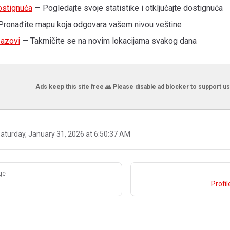
dostignuća
— Pogledajte svoje statistike i otključajte dostignuća
ronađite mapu koja odgovara vašem nivou veštine
zazovi
— Takmičite se na novim lokacijama svakog dana
Ads keep this site free 🙏 Please disable ad blocker to support us
aturday, January 31, 2026 at 6:50:37 AM
ge
Profi