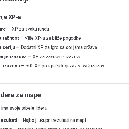
nje XP-a
gre
— XP za svaku rundu
a tačnost
— Više XP-a za bliže pogodke
 seriju
— Dodatni XP za igre sa serijama država
anje izazova
— XP za završene izazove
e izazova
— 500 XP po igraču koji završi vaš izazov
lidera za mape
ima svoje tabele lidera:
rezultati
— Najbolji ukupni rezultati na mapi