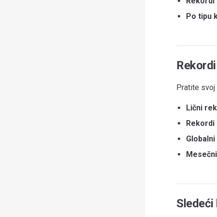
Rekordi 
Po tipu 
Rekordi 
Pratite svoj
Lični re
Rekordi
Globalni
Mesečni
Sledeći