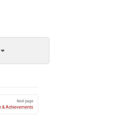
 ❤️
Next page
le & Achievements