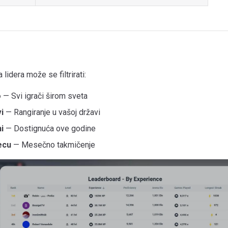
 lidera može se filtrirati:
o
— Svi igrači širom sveta
i
— Rangiranje u vašoj državi
i
— Dostignuća ove godine
ecu
— Mesečno takmičenje