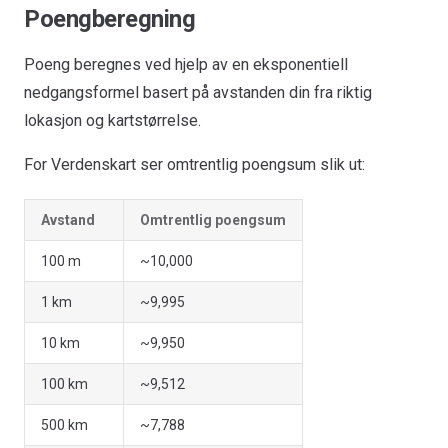
Poengberegning
Poeng beregnes ved hjelp av en eksponentiell
nedgangsformel basert på avstanden din fra riktig
lokasjon og kartstørrelse.
For Verdenskart ser omtrentlig poengsum slik ut:
Avstand
Omtrentlig poengsum
100 m
~10,000
1 km
~9,995
10 km
~9,950
100 km
~9,512
500 km
~7,788