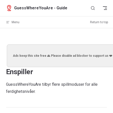
Skip to content
GuessWhereYouAre - Guide
Menu
Return to top
Ads keep this site free 🙏 Please disable ad blocker to support us ❤️
Enspiller
GuessWhereYouAre tilbyr flere spillmoduser for alle
ferdighetsnivåer.