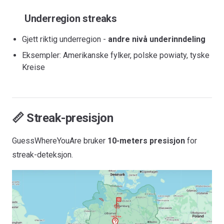
Underregion streaks
Gjett riktig underregion -
andre nivå underinndeling
Eksempler: Amerikanske fylker, polske powiaty, tyske
Kreise
📏 Streak-presisjon
GuessWhereYouAre bruker
10-meters presisjon
for
streak-deteksjon.