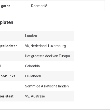
 gaten
Roemenië
platen
Landen
geel achter
VK, Nederland, Luxemburg
Het grootste deel van Europa
l
Colombia
rook links
EU-landen
Sommige Aziatische landen
per staat
VS, Australië