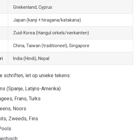
Griekenland, Cyprus
Japan (kanji + hiragana/katakana)
Zuid-Korea (Hangul cirkels/vierkanten)
China, Taiwan (traditioneel), Singapore
ri
India (Hindi), Nepal
e schriften, let op unieke tekens:
s (Spanje, Latijns-Amerika)
gees, Frans, Turks
eens, Noors
its, Zweeds, Fins
Pools
jechisch