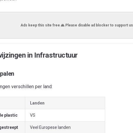
Ads keep this site free 🙏 Please disable ad blocker to support us
ijzingen in Infrastructuur
rpalen
gen verschillen per land:
Landen
e plastic
VS
gestreept
Veel Europese landen