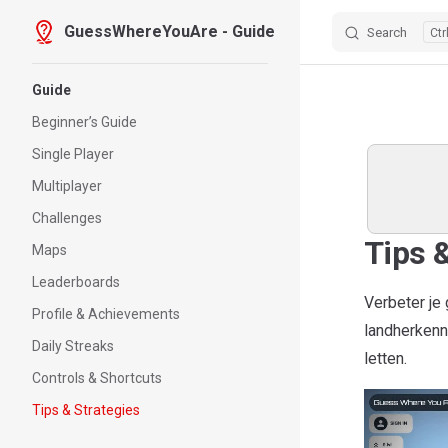
GuessWhereYouAre - Guide
Search
Skip to content
Sidebar Navigation
Guide
Beginner’s Guide
Single Player
Multiplayer
Challenges
Tips 
Maps
Leaderboards
Verbeter je
Profile & Achievements
landherkenn
Daily Streaks
letten.
Controls & Shortcuts
Tips & Strategies