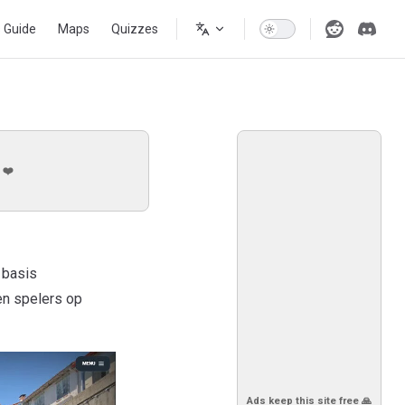
s Guide
Maps
Quizzes
 ❤️
 basis
en spelers op
Ads keep this site free 🙏