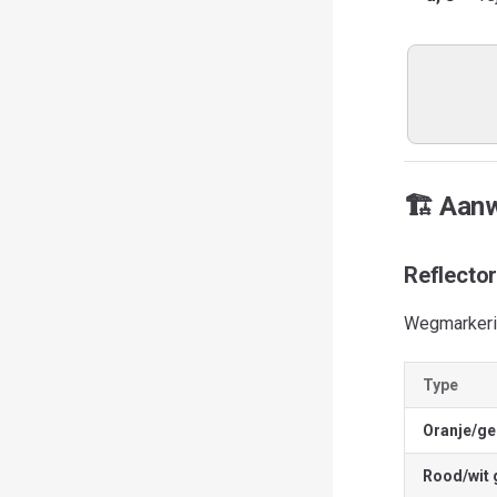
🏗️ Aanw
Reflecto
Wegmarkerin
Type
Oranje/gel
Rood/wit 