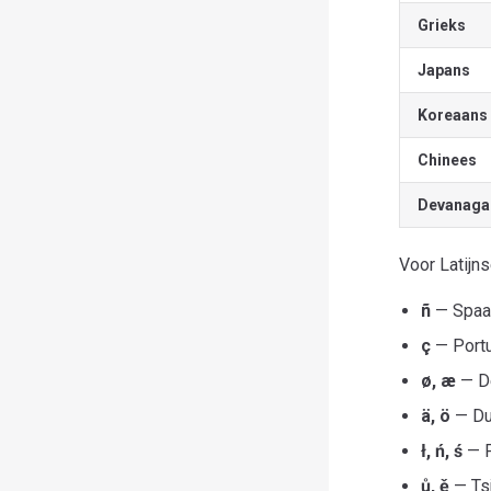
Grieks
Japans
Koreaans
Chinees
Devanaga
Voor Latijns
ñ
— Spaan
ç
— Portu
ø, æ
— D
ä, ö
— Du
ł, ń, ś
— 
ů, ě
— Ts