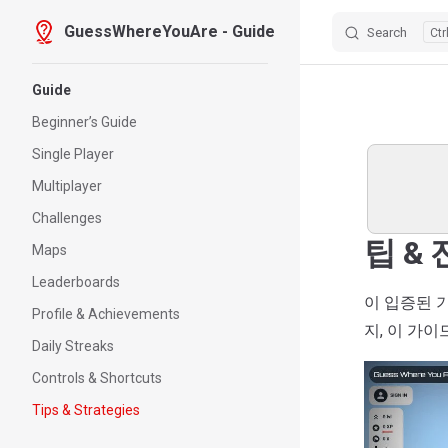
GuessWhereYouAre - Guide
Search
Skip to content
Sidebar Navigation
Guide
Beginner’s Guide
Single Player
Multiplayer
Challenges
팁 &
Maps
Leaderboards
이 입증된 
Profile & Achievements
지, 이 가
Daily Streaks
Controls & Shortcuts
Tips & Strategies