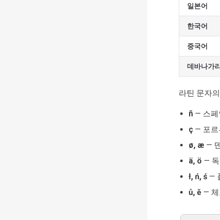
일본어
한국어
중국어
데바나가리
라틴 문자의
ñ
— 스페
ç
— 포르
ø, æ
— 
ä, ö
— 
ł, ń, ś
—
ů, ě
— 