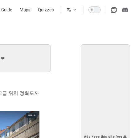
s Guide
Maps
Quizzes
 ❤️
고급 위치 정확도까
Ads keep this site free 🙏