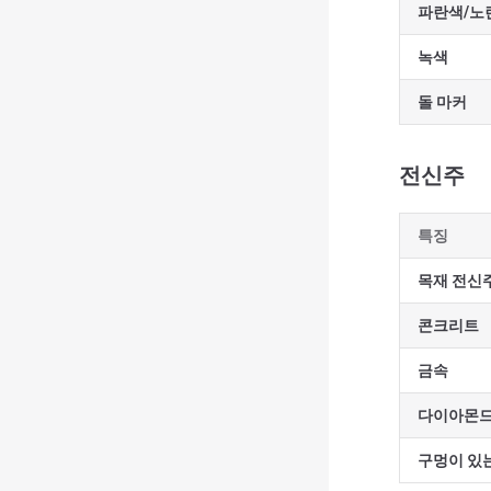
파란색/노
녹색
돌 마커
전신주
특징
목재 전신
콘크리트
금속
다이아몬드
구멍이 있