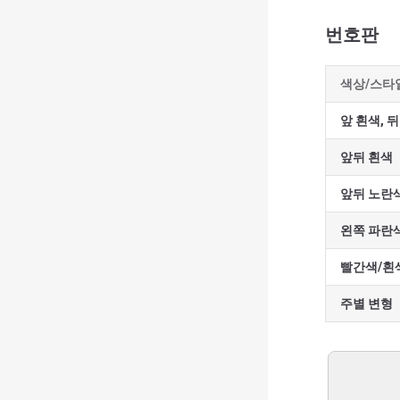
번호판
색상/스타
앞 흰색, 
앞뒤 흰색
앞뒤 노란
왼쪽 파란
빨간색/흰
주별 변형