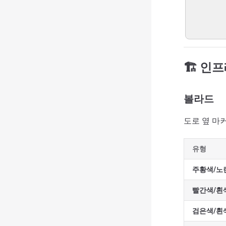
🏗️ 인
볼라드
도로 옆 마
유형
주황색/노
빨간색/흰
검은색/흰