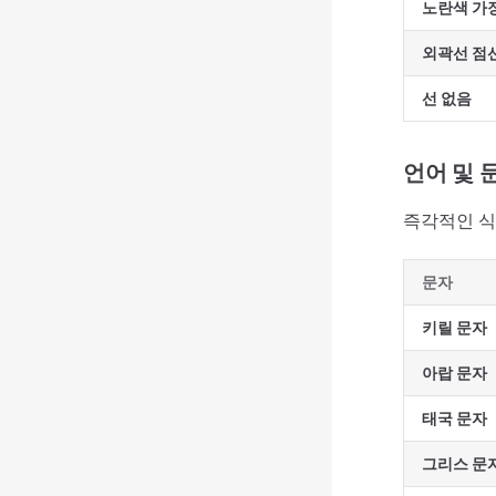
노란색 가
외곽선 점
선 없음
언어 및 
즉각적인 식
문자
키릴 문자
아랍 문자
태국 문자
그리스 문