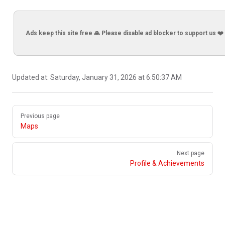
Ads keep this site free 🙏 Please disable ad blocker to support us ❤️
Updated at:
Saturday, January 31, 2026 at 6:50:37 AM
Pager
Previous page
Maps
Next page
Profile & Achievements